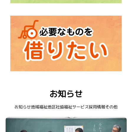
→
「福祉出前講座」
出張での勉強会
→
「社会福祉大会」
中津川市の福祉を知るイベント
→ レクリエーション道具
→ 在宅介護用品
お知らせ
→ 福祉車両
→ 衣装貸出
お知らせ
地域福祉
地区社協
福祉サービス
採用情報
その他