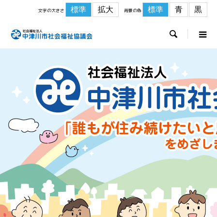
標準
拡大
標準
青
黒
文字の大きさ
背景の色
