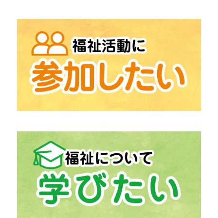
→
「地域包括支援センター」
高齢者相談総合
→
「在宅支援センター」
在宅介護にお困りの方
→
「中津川市生活支援センター うぃず」
生活の困りごとの相談
「ふくしの出張相談」
→
「居宅介護支援」
介護保険相談
→
「計画相談支援」
障がい福祉サービス相談
→
「生活福祉資金貸付事業」
経済的自立支援
→
「日常生活自立支援事業」
福祉サービス利用援助
→
「ボランティアセンター」
ボランティア活動支援
→
「ボランティア活動登録団体」
中津川市の
→
「ファミリー・サポート・センター」
助け合いの高齢者支援