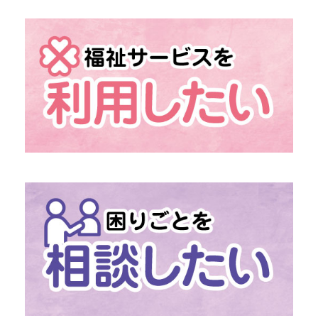
→ 組織概要
→ 情報の公開
→ 地域福祉活動計画
→ 発展強化計画
→ 社協だより
→
「あんきなくらぶ」
介護予防のための外出機会
→
「移送・配食サービス」
移動・食事の困りごとに
→
「ファミリー・サポート・センター」
助け合いの高齢者支援
→
社協の介護保険サービス
→
社協の障がい福祉サービス