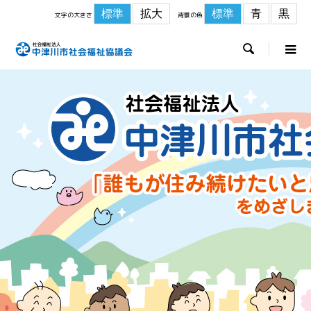
標準
拡大
標準
青
黒
文字の大きさ
背景の色
