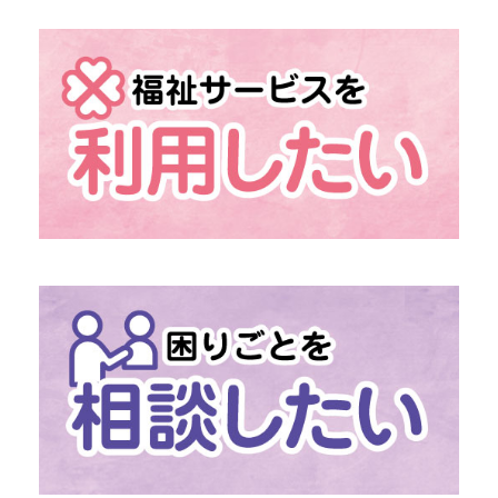
→ 組織概要
→ 情報の公開
→ 地域福祉活動計画
→ 発展強化計画
→ 社協だより
→
「あんきなくらぶ」
介護予防のための外出機会
→
「移送・配食サービス」
移動・食事の困りごとに
→
「ファミリー・サポート・センター」
助け合いの高齢者支援
→
社協の介護保険サービス
→
社協の障がい福祉サービス