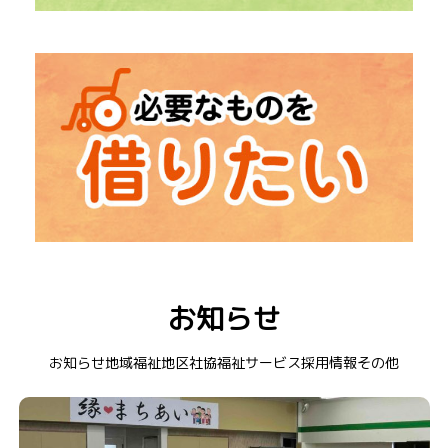
→
「福祉出前講座」
出張での勉強会
→
「社会福祉大会」
中津川市の福祉を知るイベント
→ レクリエーション道具
→ 在宅介護用品
お知らせ
→ 福祉車両
→ 衣装貸出
お知らせ
地域福祉
地区社協
福祉サービス
採用情報
その他