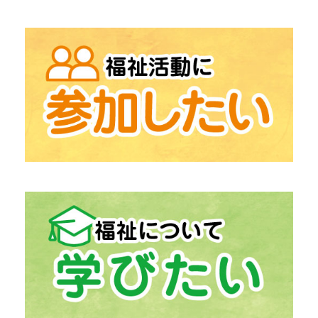
→
「地域包括支援センター」
高齢者相談総合
→
「在宅支援センター」
在宅介護にお困りの方
→
「中津川市生活支援センター うぃず」
生活の困りごとの相談
「ふくしの出張相談」
→
「居宅介護支援」
介護保険相談
→
「計画相談支援」
障がい福祉サービス相談
→
「生活福祉資金貸付事業」
経済的自立支援
→
「日常生活自立支援事業」
福祉サービス利用援助
→
「ボランティアセンター」
ボランティア活動支援
→
「ボランティア活動登録団体」
中津川市の
→
「ファミリー・サポート・センター」
助け合いの高齢者支援