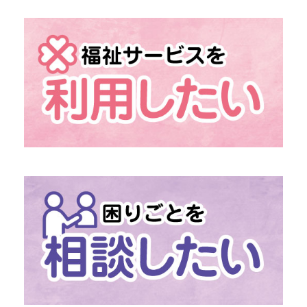
→ 組織概要
→ 情報の公開
→ 地域福祉活動計画
→ 発展強化計画
→ 社協だより
→
「あんきなくらぶ」
介護予防のための外出機会
→
「移送・配食サービス」
移動・食事の困りごとに
→
「ファミリー・サポート・センター」
助け合いの高齢者支援
→
社協の介護保険サービス
→
社協の障がい福祉サービス