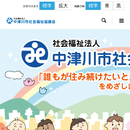
標準
拡大
標準
青
黒
文字の大きさ
背景の色
