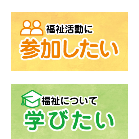
→
「地域包括支援センター」
高齢者相談総合
→
「在宅支援センター」
在宅介護にお困りの方
→
「中津川市生活支援センター うぃず」
生活の困りごとの相談
「ふくしの出張相談」
→
「居宅介護支援」
介護保険相談
→
「計画相談支援」
障がい福祉サービス相談
→
「生活福祉資金貸付事業」
経済的自立支援
→
「日常生活自立支援事業」
福祉サービス利用援助
→
「ボランティアセンター」
ボランティア活動支援
→
「ボランティア活動登録団体」
中津川市の
→
「ファミリー・サポート・センター」
助け合いの高齢者支援