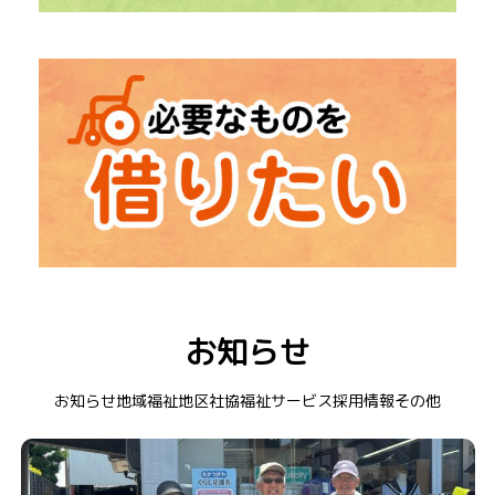
→
「福祉出前講座」
出張での勉強会
→
「社会福祉大会」
中津川市の福祉を知るイベント
→ レクリエーション道具
→ 在宅介護用品
お知らせ
→ 福祉車両
→ 衣装貸出
お知らせ
地域福祉
地区社協
福祉サービス
採用情報
その他