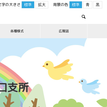
文字の大きさ
背景の色
標準
拡大
標準
青
黒

各種様式
広報誌
口支所