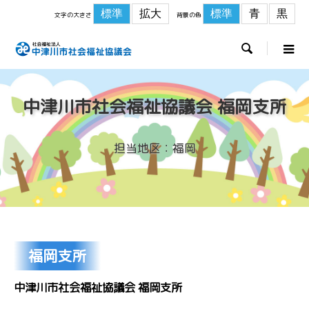
標準
拡大
標準
青
黒
文字の大きさ
背景の色

中津川市社会福祉協議会 福岡支所
担当地区：福岡
福岡支所
中津川市社会福祉協議会 福岡支所