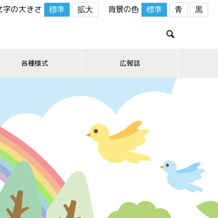
文字の大きさ
背景の色
標準
拡大
標準
青
黒

各種様式
広報誌