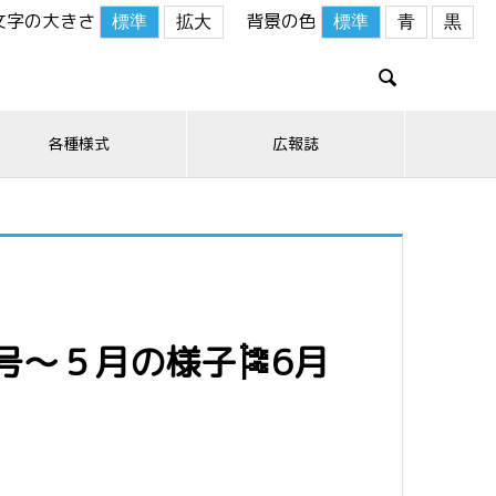
文字の大きさ
背景の色
標準
拡大
標準
青
黒

各種様式
広報誌
号～５月の様子🎏6月