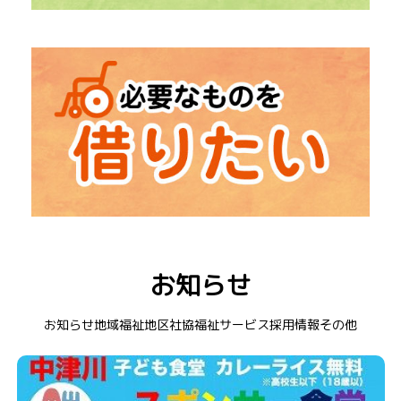
→
「福祉出前講座」
出張での勉強会
→
「社会福祉大会」
中津川市の福祉を知るイベント
→ レクリエーション道具
→ 在宅介護用品
お知らせ
→ 福祉車両
→ 衣装貸出
お知らせ
地域福祉
地区社協
福祉サービス
採用情報
その他