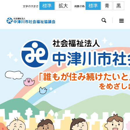
標準
拡大
標準
青
黒
文字の大きさ
背景の色
