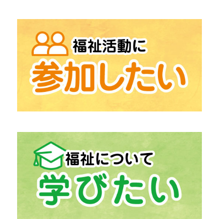
→
「地域包括支援センター」
高齢者相談総合
→
「在宅支援センター」
在宅介護にお困りの方
→
「中津川市生活支援センター うぃず」
生活の困りごとの相談
「ふくしの出張相談」
→
「居宅介護支援」
介護保険相談
→
「計画相談支援」
障がい福祉サービス相談
→
「生活福祉資金貸付事業」
経済的自立支援
→
「日常生活自立支援事業」
福祉サービス利用援助
→
「ボランティアセンター」
ボランティア活動支援
→
「ボランティア活動登録団体」
中津川市の
→
「ファミリー・サポート・センター」
助け合いの高齢者支援