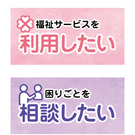
→ 組織概要
→ 情報の公開
→ 地域福祉活動計画
→ 発展強化計画
→ 社協だより
→
「あんきなくらぶ」
介護予防のための外出機会
→
「移送・配食サービス」
移動・食事の困りごとに
→
「ファミリー・サポート・センター」
助け合いの高齢者支援
→
社協の介護保険サービス
→
社協の障がい福祉サービス