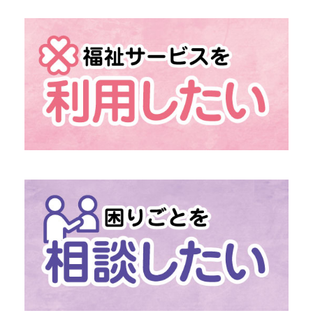
→ 組織概要
→ 情報の公開
→ 地域福祉活動計画
→ 発展強化計画
→ 社協だより
→
「あんきなくらぶ」
介護予防のための外出機会
→
「移送・配食サービス」
移動・食事の困りごとに
→
「ファミリー・サポート・センター」
助け合いの高齢者支援
→
社協の介護保険サービス
→
社協の障がい福祉サービス