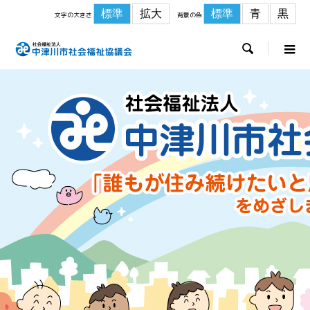
標準
拡大
標準
青
黒
文字の大きさ
背景の色
