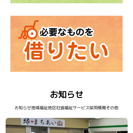
→
「福祉出前講座」
出張での勉強会
→
「社会福祉大会」
中津川市の福祉を知るイベント
→ レクリエーション道具
→ 在宅介護用品
お知らせ
→ 福祉車両
→ 衣装貸出
お知らせ
地域福祉
地区社協
福祉サービス
採用情報
その他