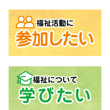
→
「地域包括支援センター」
高齢者相談総合
→
「在宅支援センター」
在宅介護にお困りの方
→
「中津川市生活支援センター うぃず」
生活の困りごとの相談
「ふくしの出張相談」
→
「居宅介護支援」
介護保険相談
→
「計画相談支援」
障がい福祉サービス相談
→
「生活福祉資金貸付事業」
経済的自立支援
→
「日常生活自立支援事業」
福祉サービス利用援助
→
「ボランティアセンター」
ボランティア活動支援
→
「ボランティア活動登録団体」
中津川市の
→
「ファミリー・サポート・センター」
助け合いの高齢者支援