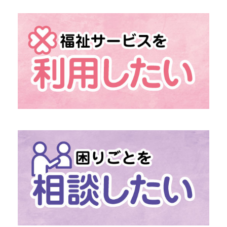
→ 組織概要
→ 情報の公開
→ 地域福祉活動計画
→ 発展強化計画
→ 社協だより
→
「あんきなくらぶ」
介護予防のための外出機会
→
「移送・配食サービス」
移動・食事の困りごとに
→
「ファミリー・サポート・センター」
助け合いの高齢者支援
→
社協の介護保険サービス
→
社協の障がい福祉サービス