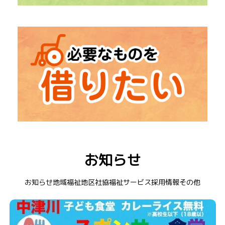
→
「福祉出前講座」
出張での勉強会
→
「社会福祉大会」
中津川市の福祉を知るイベント
→ レクリエーション道具
→ 在宅介護用品
お知らせ
→ 福祉車両
→ 衣装貸出
お知らせ
地域福祉
地区社協
福祉サービス
採用情報
その他