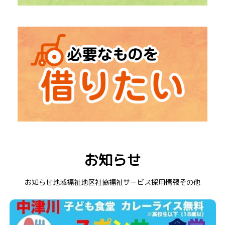
→
「福祉出前講座」
出張での勉強会
→
「社会福祉大会」
中津川市の福祉を知るイベント
→ レクリエーション道具
→ 在宅介護用品
お知らせ
→ 福祉車両
→ 衣装貸出
お知らせ
地域福祉
地区社協
福祉サービス
採用情報
その他