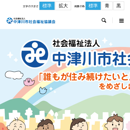
標準
拡大
標準
青
黒
文字の大きさ
背景の色
