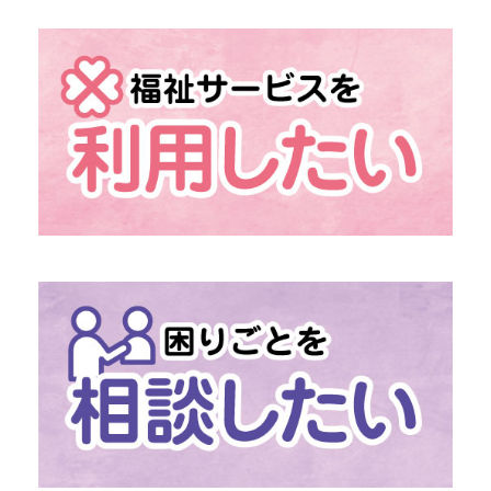
→ 組織概要
→ 情報の公開
→ 地域福祉活動計画
→ 発展強化計画
→ 社協だより
→
「あんきなくらぶ」
介護予防のための外出機会
→
「移送・配食サービス」
移動・食事の困りごとに
→
「ファミリー・サポート・センター」
助け合いの高齢者支援
→
社協の介護保険サービス
→
社協の障がい福祉サービス