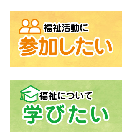
→
「地域包括支援センター」
高齢者相談総合
→
「在宅支援センター」
在宅介護にお困りの方
→
「中津川市生活支援センター うぃず」
生活の困りごとの相談
「ふくしの出張相談」
→
「居宅介護支援」
介護保険相談
→
「計画相談支援」
障がい福祉サービス相談
→
「生活福祉資金貸付事業」
経済的自立支援
→
「日常生活自立支援事業」
福祉サービス利用援助
→
「ボランティアセンター」
ボランティア活動支援
→
「ボランティア活動登録団体」
中津川市の
→
「ファミリー・サポート・センター」
助け合いの高齢者支援