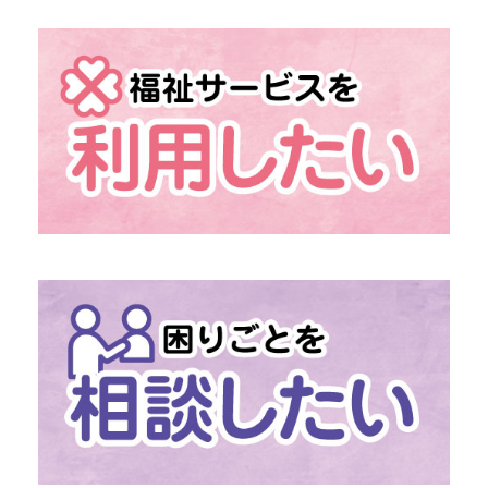
→ 組織概要
→ 情報の公開
→ 地域福祉活動計画
→ 発展強化計画
→ 社協だより
→
「あんきなくらぶ」
介護予防のための外出機会
→
「移送・配食サービス」
移動・食事の困りごとに
→
「ファミリー・サポート・センター」
助け合いの高齢者支援
→
社協の介護保険サービス
→
社協の障がい福祉サービス