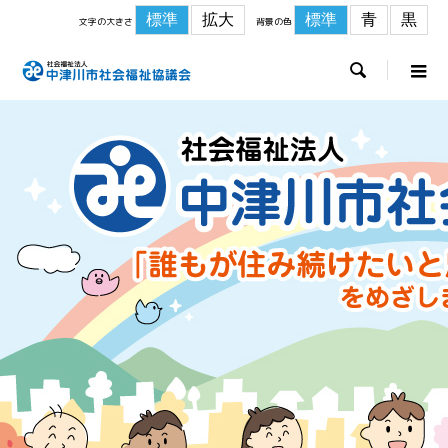
標準
拡大
標準
青
黒
文字の大きさ
背景の色
