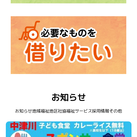
→
「福祉出前講座」
出張での勉強会
→
「社会福祉大会」
中津川市の福祉を知るイベント
→ レクリエーション道具
→ 在宅介護用品
お知らせ
→ 福祉車両
→ 衣装貸出
お知らせ
地域福祉
地区社協
福祉サービス
採用情報
その他