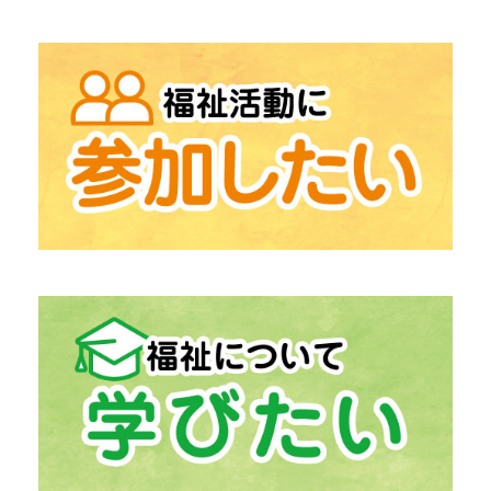
→
「地域包括支援センター」
高齢者相談総合
→
「在宅支援センター」
在宅介護にお困りの方
→
「中津川市生活支援センター うぃず」
生活の困りごとの相談
「ふくしの出張相談」
→
「居宅介護支援」
介護保険相談
→
「計画相談支援」
障がい福祉サービス相談
→
「生活福祉資金貸付事業」
経済的自立支援
→
「日常生活自立支援事業」
福祉サービス利用援助
→
「ボランティアセンター」
ボランティア活動支援
→
「ボランティア活動登録団体」
中津川市の
→
「ファミリー・サポート・センター」
助け合いの高齢者支援