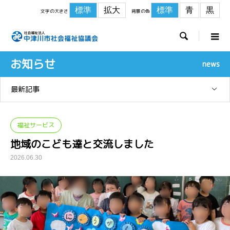
標準
拡大
標準
青
黒
文字の大きさ
背景の色

お知らせ
news
最新記事
福祉サービス
地域のこども達と交流しました
2026.06.30