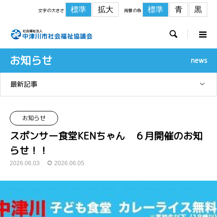
標準
拡大
標準
青
黒
文字の大きさ
背景の色

お知らせ
news
最新記事
お知らせ
スポンサー食堂KENちゃん ６月開催のお知
らせ！！
2026.06.03
2026.06.05