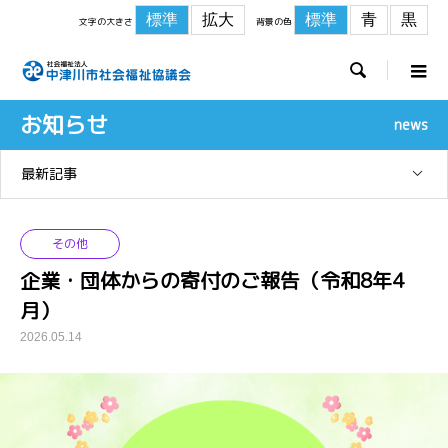
標準
拡大
標準
青
黒
文字の大きさ
背景の色

お知らせ
news
最新記事
その他
企業・団体からの寄付のご報告（令和8年4
月）
2026.05.14