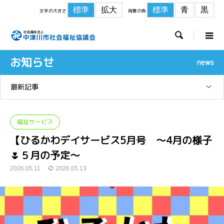
標準
拡大
標準
青
黒
文字の大きさ
背景の色

お知らせ
news
最新記事
福祉サービス
【ひるかわデイサービス5月号 ～4月の様子
🌷５月の予定～
2026.05.11
2026.05.13